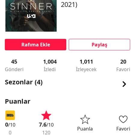
2021)
Rafıma Ekle
Paylaş
45
1,004
1,011
20
Gönderi
İzledi
İzleyecek
Favori
Sezonlar (4)
Puanlar
0
7.6
/10
/10
Puanla
Favori
0
120