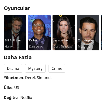
Oyuncular
Bill Pullman
Dohn
Jessica Biel
Christopher
Ca
Harry
Norwood
Dan Leroy
Cora Tannetti
Abbott
Mason
Ve
Ambrose
Tannetti
Daha Fazla
Drama
Mystery
Crime
Yönetmen
: Derek Simonds
Ülke
: US
Dağıtıcı
: Netflix