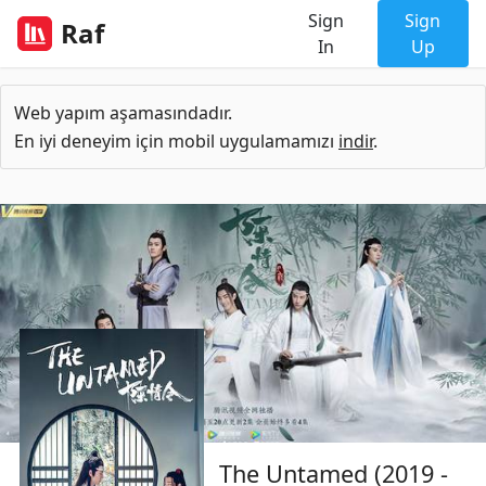
Sign
Sign
Raf
In
Up
Web yapım aşamasındadır.
En iyi deneyim için mobil uygulamamızı
indir
.
The Untamed (2019 -