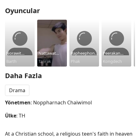
Oyuncular
Norawit
Nattawat
Rapheephong
Peerakan
Ol
Titicharoenrak
Barth
Jirochtikul
Tanrak
Thapsuwan
Phak
Teawsuwan
Kongdech
Fa
Daha Fazla
Drama
Yönetmen
: Noppharnach Chaiwimol
Ülke
: TH
At a Christian school, a religious teen's faith in heaven 