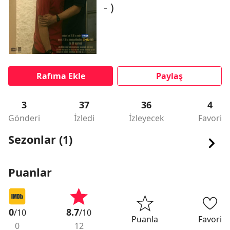
- )
Rafıma Ekle
Paylaş
3
37
36
4
Gönderi
İzledi
İzleyecek
Favori
Sezonlar (1)
Puanlar
0
8.7
/10
/10
Puanla
Favori
0
12