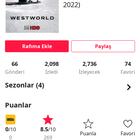
2022)
Rafıma Ekle
Paylaş
66
2,098
2,736
74
Gönderi
İzledi
İzleyecek
Favori
Sezonlar (4)
Puanlar
0
8.5
/10
/10
Puanla
Favori
0
269