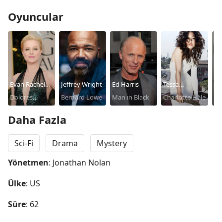
Oyuncular
Evan Rachel
Jeffrey Wright
Ed Harris
Tessa
Th
Wood
Dolores
Bernard Lowe
Man in Black
Thompson
Charlotte Hale
Ne
Ma
Abernathy
Daha Fazla
Sci-Fi
Drama
Mystery
Yönetmen
: Jonathan Nolan
Ülke
: US
Süre
: 62