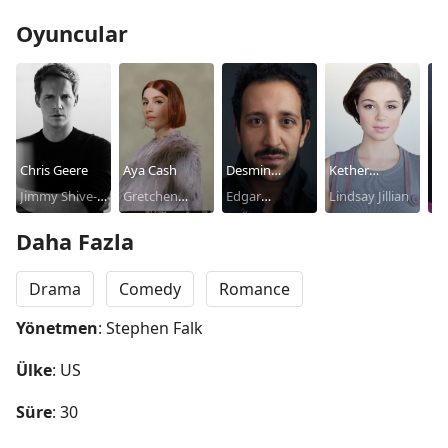
Oyuncular
Chris Geere
Aya Cash
Desmin
Kether
Al
Jimmy Shive-
Gretchen
Borges
Edgar
Donohue
Lindsay Jillian
Pau
Overly
Cutler
Quintero
Daha Fazla
Drama
Comedy
Romance
Yönetmen
: Stephen Falk
Ülke
: US
Süre
: 30