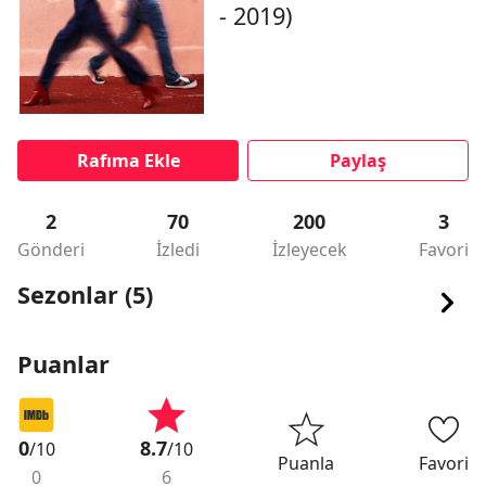
- 2019)
Rafıma Ekle
Paylaş
2
70
200
3
Gönderi
İzledi
İzleyecek
Favori
Sezonlar (5)
Puanlar
0
8.7
/10
/10
Puanla
Favori
0
6