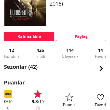
2016)
Rafıma Ekle
Paylaş
12
426
114
14
Gönderi
İzledi
İzleyecek
Favori
Sezonlar (42)
Puanlar
0
9.3
/10
/10
Puanla
Favori
0
76