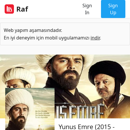
Sign
Sign
Raf
In
Up
Web yapım aşamasındadır.
En iyi deneyim için mobil uygulamamızı
indir
.
Yunus Emre (2015 -