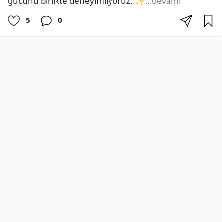
gücünü birlikte deneyimliyoruz. ✨
…devamı
5
0