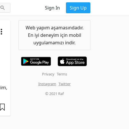
Sign In
Sign Up
Web yapım aşamasındadır.
En iyi deneyim için mobil
uygulamamızı indir.
Privacy
Terms
Instagram
Twitter
im, 
© 2021 Raf