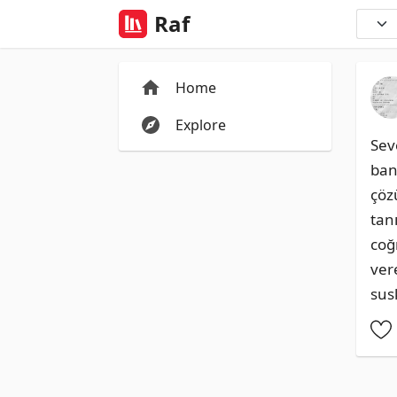
Raf
Home
Explore
Seve
ban
çöz
tan
coğ
ver
sus