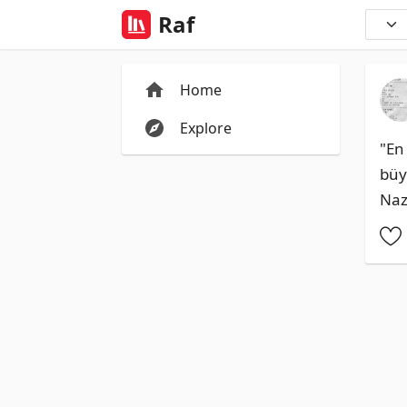
Raf
Home
Explore
"En
büy
Naz