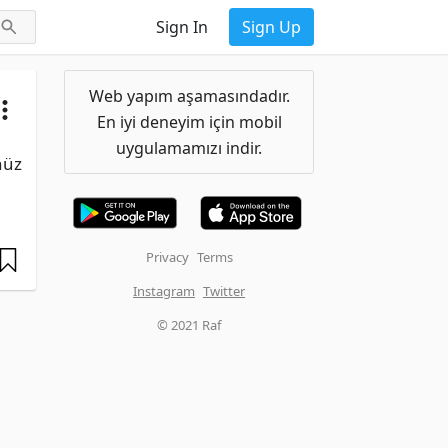
Sign In
Sign Up
Web yapım aşamasındadır.
En iyi deneyim için mobil
uygulamamızı indir.
üz 
Privacy
Terms
Instagram
Twitter
© 2021 Raf