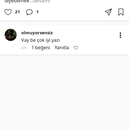
diyebilmek
…devamı
21
1
olmuyorsensiz
Vay be çok iyi yazı
1 beğeni
Yanıtla
2m