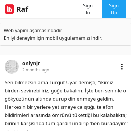
Sign
Sign
Raf
In
Up
Web yapım aşamasındadır.
En iyi deneyim için mobil uygulamamızı
indir
.
onlynjr
2 months ago
Sen bilmezsin ama Turgut Uyar demişti; "ikimiz 
birden sevinebiliriz, göğe bakalım. İşte ben seninle o 
gökyüzünün altında durup dinlenmeye geldim. 
Herkesin bir yerlere yetişmeye çalıştığı, telefon 
bildirimleri arasında ömrünü tükettiği bu kalabalıkta; 
birinin karşısında tüm gardını indirip 'ben buradayım' 