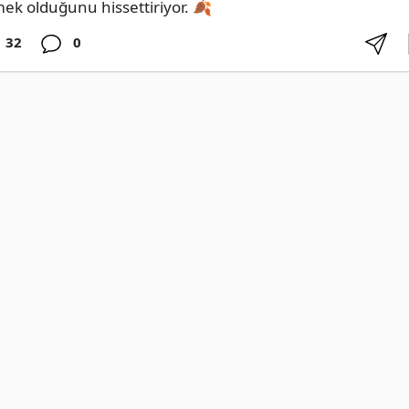
ek olduğunu hissettiriyor. 🍂
32
0