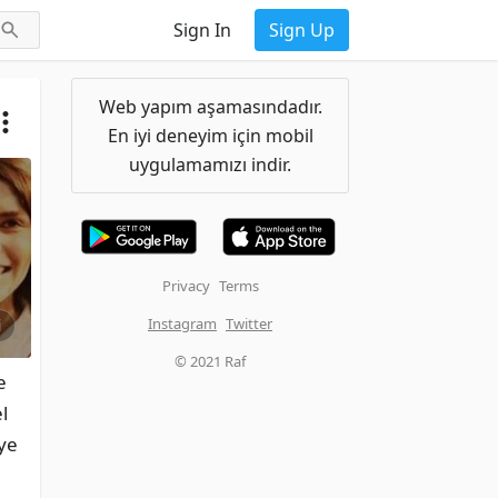
Sign In
Sign Up
Web yapım aşamasındadır.
En iyi deneyim için mobil
uygulamamızı indir.
Privacy
Terms
Instagram
Twitter
i
© 2021 Raf
 
 
ye 