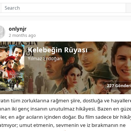
onlynjr
2 months ago
Kelebeğin Rüyası
Yılmaz Erdoğan
227 Gönder
atın tüm zorluklarına rağmen şiire, dostluğa ve hayallere
unan iki genç insanın unutulmaz hikâyesi. Bazen en güzel
ler, en ağır acıların içinden doğar. Bu film sadece bir hikâ
atmıyor; umut etmenin, sevmenin ve iz bırakmanın ne 