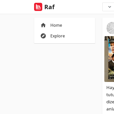
Raf
Home
Explore
Hay
tut
dize
anl