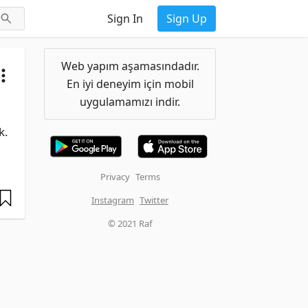
Sign In
Sign Up
Web yapım aşamasındadır.
En iyi deneyim için mobil
uygulamamızı indir.
. 
Privacy
Terms
Instagram
Twitter
© 2021 Raf