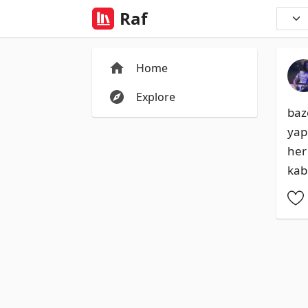
Raf
Home
Explore
baz
yap
her
kab