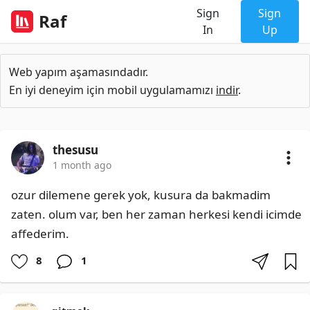
Sign
Sign
Raf
In
Up
Web yapım aşamasındadır.
En iyi deneyim için mobil uygulamamızı
indir
.
thesusu
1 month ago
ozur dilemene gerek yok, kusura da bakmadim 
zaten. olum var, ben her zaman herkesi kendi icimde 
affederim.
8
1