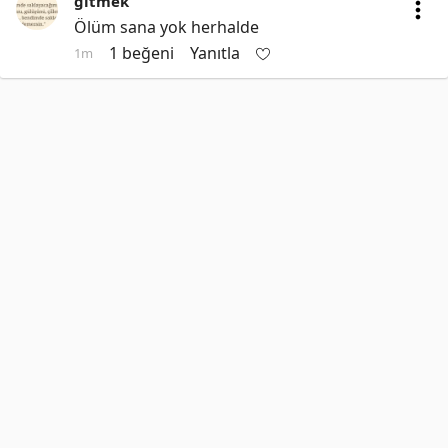
gitmek
Ölüm sana yok herhalde
1 beğeni
Yanıtla
1m