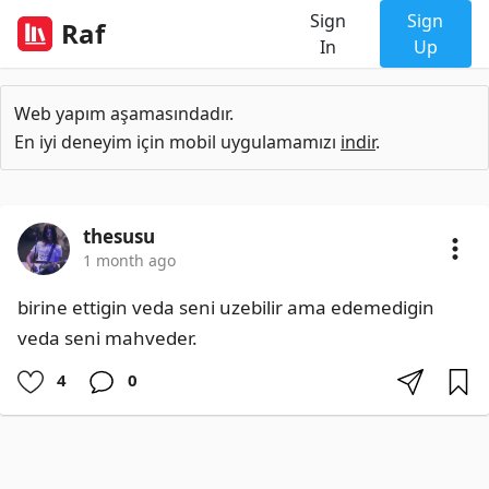
Sign
Sign
Raf
In
Up
Web yapım aşamasındadır.
En iyi deneyim için mobil uygulamamızı
indir
.
thesusu
1 month ago
birine ettigin veda seni uzebilir ama edemedigin 
veda seni mahveder.
4
0