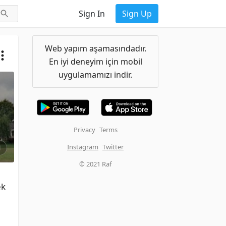
Sign In
Sign Up
Web yapım aşamasındadır.
En iyi deneyim için mobil
uygulamamızı indir.
Privacy
Terms
Instagram
Twitter
i
© 2021 Raf
k 