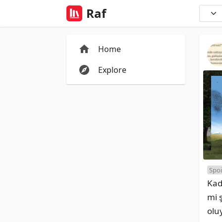
Raf
Home
Explore
Spoi
Kad
mi 
olu