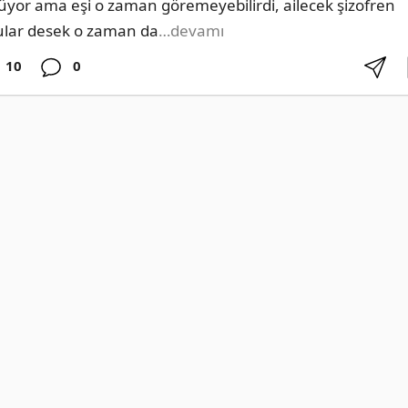
üyor ama eşi o zaman göremeyebilirdi, ailecek şizofren 
ular desek o zaman da
…devamı
10
0