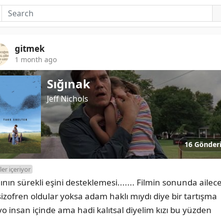
gitmek
1 month ago
Sığınak
Jeff Nichols
16 Gönder
ler içeriyor
ının sürekli eşini desteklemesi....... Filmin sonunda ailece
şizofren oldular yoksa adam haklı mıydı diye bir tartışma 
yo insan içinde ama hadi kalıtsal diyelim kızı bu yüzden 