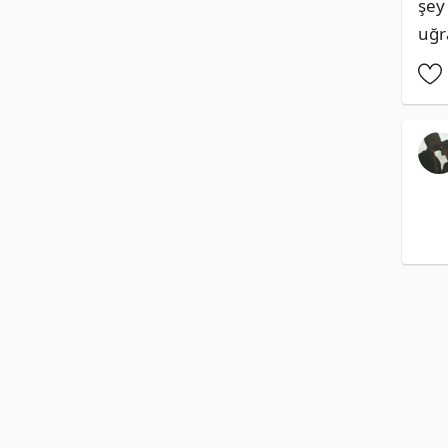
şey
uğr