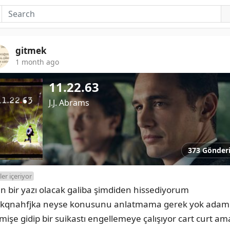
gitmek
1 month ago
11.22.63
J.J. Abrams
373 Gönder
ler içeriyor
n bir yazı olacak galiba şimdiden hissediyorum 
kqnahfjka neyse konusunu anlatmama gerek yok adam 
mişe gidip bir suikastı engellemeye çalışıyor cart curt ama