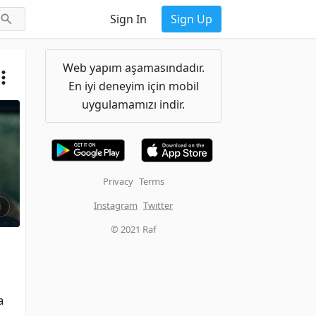
Sign In
Sign Up
Web yapım aşamasındadır.
En iyi deneyim için mobil
uygulamamızı indir.
Privacy
Terms
Instagram
Twitter
i
© 2021 Raf
 