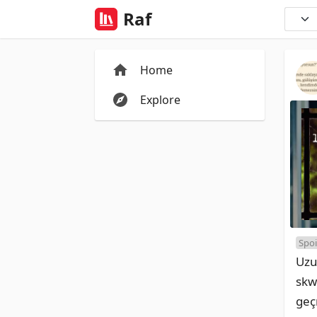
Raf
Home
Explore
Spoi
Uzu
skw
geç