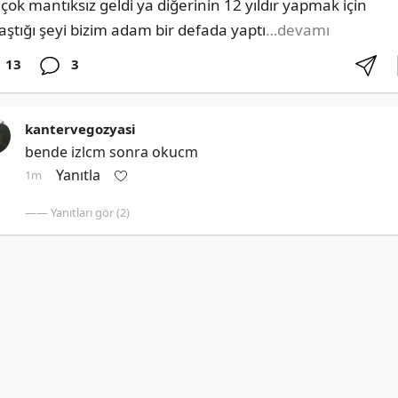
 çok mantıksız geldi ya diğerinin 12 yıldır yapmak için 
aştığı şeyi bizim adam bir defada yaptı
…devamı
13
3
kantervegozyasi
bende izlcm sonra okucm
Yanıtla
1m
—— Yanıtları gör (2)