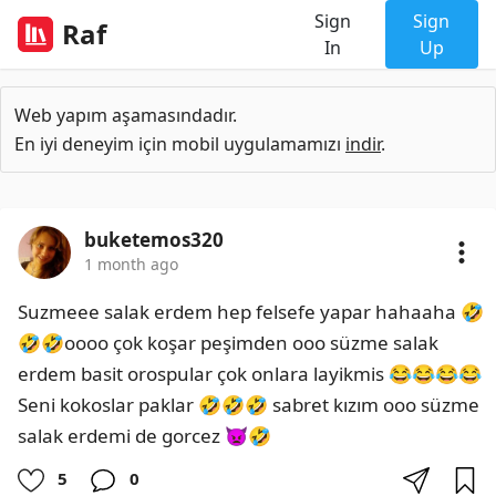
Sign
Sign
Raf
In
Up
Web yapım aşamasındadır.
En iyi deneyim için mobil uygulamamızı
indir
.
buketemos320
1 month ago
Suzmeee salak erdem hep felsefe yapar hahaaha 🤣
🤣🤣oooo çok koşar peşimden ooo süzme salak 
erdem basit orospular çok onlara layikmis 😂😂😂😂 
Seni kokoslar paklar 🤣🤣🤣 sabret kızım ooo süzme 
salak erdemi de gorcez 👿🤣
5
0