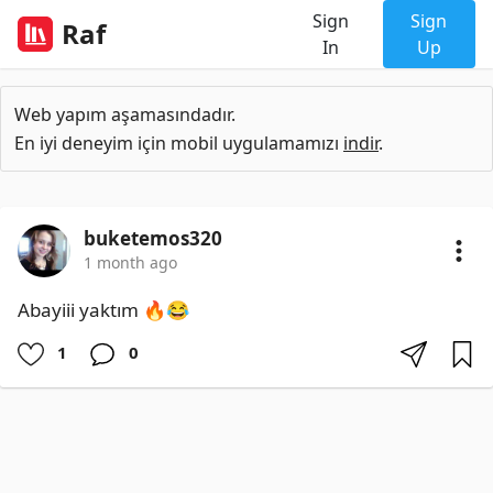
Sign
Sign
Raf
In
Up
Web yapım aşamasındadır.
En iyi deneyim için mobil uygulamamızı
indir
.
buketemos320
1 month ago
Abayiii yaktım 🔥😂
1
0