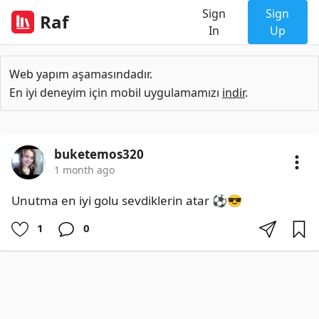
Sign
Sign
Raf
In
Up
Web yapım aşamasındadır.
En iyi deneyim için mobil uygulamamızı
indir
.
buketemos320
1 month ago
Unutma en iyi golu sevdiklerin atar ⚽😎
1
0