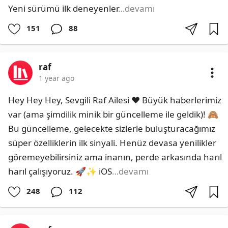
Yeni sürümü ilk deneyenler
…devamı
151
88
raf
1 year ago
Hey Hey Hey, Sevgili Raf Ailesi ❤️ Büyük haberlerimiz 
var (ama şimdilik minik bir güncelleme ile geldik)! 🙈 
Bu güncelleme, gelecekte sizlerle buluşturacağımız 
süper özelliklerin ilk sinyali. Henüz devasa yenilikler 
göremeyebilirsiniz ama inanın, perde arkasında harıl 
harıl çalışıyoruz. 🚀✨ iOS
…devamı
248
112