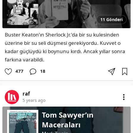
11 Gönderi
Buster Keaton’ın Sherlock Jr.'da bir su kulesinden 
üzerine bir su seli düşmesi gerekiyordu. Kuvvet o 
kadar güçlüydü ki boynunu kırdı. Ancak yıllar sonra 
farkına varabildi.
477
18
raf
5 years ago
Tom Sawyer’ın
Maceraları