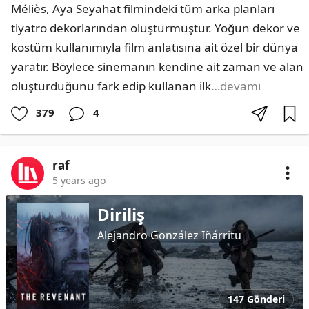
Méliès, Aya Seyahat filmindeki tüm arka planları 
tiyatro dekorlarından oluşturmuştur. Yoğun dekor ve 
kostüm kullanımıyla film anlatısına ait özel bir dünya 
yaratır. Böylece sinemanın kendine ait zaman ve alan 
oluşturduğunu fark edip kullanan ilk
…devamı
379
4
raf
5 years ago
Diriliş
Alejandro González Iñárritu
147 Gönderi