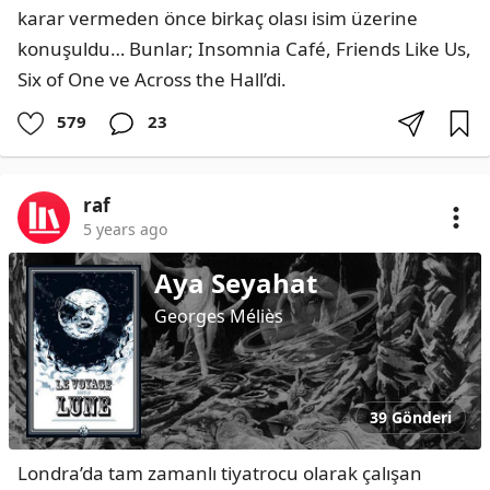
karar vermeden önce birkaç olası isim üzerine 
konuşuldu… Bunlar; Insomnia Café, Friends Like Us, 
Six of One ve Across the Hall’di.
579
23
raf
5 years ago
Aya Seyahat
Georges Méliès
39 Gönderi
Londra’da tam zamanlı tiyatrocu olarak çalışan 