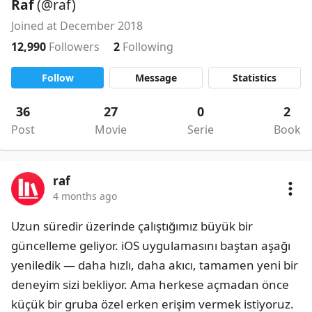
Raf
(@raf)
Joined at December 2018
12,990
Followers
2
Following
Follow
Message
Statistics
36
27
0
2
Post
Movie
Serie
Book
raf
4 months ago
Uzun süredir üzerinde çalıştığımız büyük bir 
güncelleme geliyor. iOS uygulamasını baştan aşağı 
yeniledik — daha hızlı, daha akıcı, tamamen yeni bir 
deneyim sizi bekliyor. Ama herkese açmadan önce 
küçük bir gruba özel erken erişim vermek istiyoruz. 