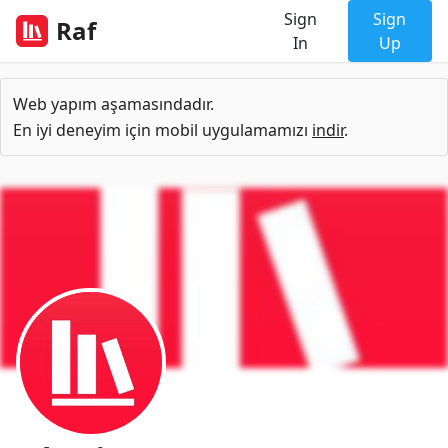
Sign
Sign
Raf
In
Up
Web yapım aşamasındadır.
En iyi deneyim için mobil uygulamamızı
indir
.