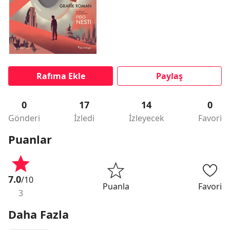
Rafıma Ekle
Paylaş
0
17
14
0
Gönderi
İzledi
İzleyecek
Favori
Puanlar
7.0
/10
Puanla
Favori
3
Daha Fazla