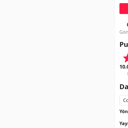
Gön
Pu
10.
Da
C
Yö
Yay