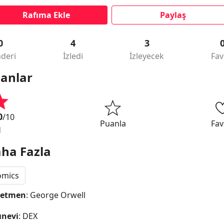
Rafıma Ekle
Paylaş
0
4
3
deri
İzledi
İzleyecek
Fav
anlar
0
/10
Puanla
Fav
1
ha Fazla
omics
netmen
: George Orwell
ınevi
: DEX