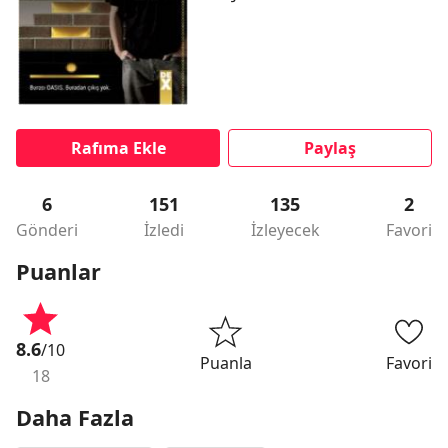
Rafıma Ekle
Paylaş
6
151
135
2
Gönderi
İzledi
İzleyecek
Favori
Puanlar
8.6
/10
Puanla
Favori
18
Daha Fazla