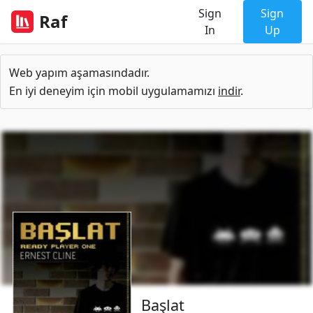
Sign
Sign
Raf
In
Up
Web yapım aşamasındadır.
En iyi deneyim için mobil uygulamamızı
indir
.
Başlat