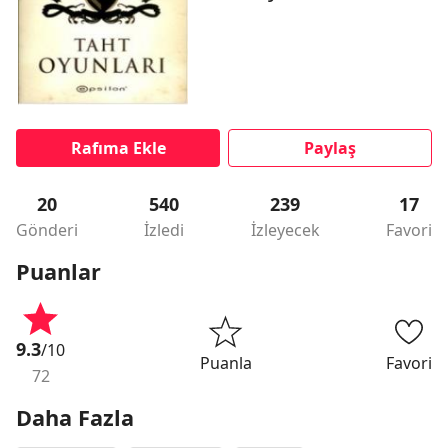
Rafıma Ekle
Paylaş
20
540
239
17
Gönderi
İzledi
İzleyecek
Favori
Puanlar
9.3
/10
Puanla
Favori
72
Daha Fazla