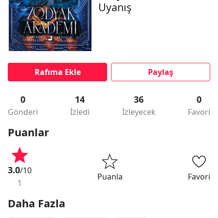
Uyanış
Rafıma Ekle
Paylaş
0
14
36
0
Gönderi
İzledi
İzleyecek
Favori
Puanlar
3.0
/10
Puanla
Favori
1
Daha Fazla