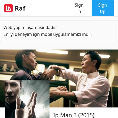
Sign
Sign
Raf
In
Up
Web yapım aşamasındadır.
En iyi deneyim için mobil uygulamamızı
indir
.
Ip Man 3 (2015)