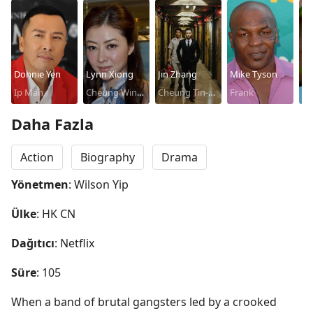
Donnie Yen
Lynn Xiong
Jin Zhang
Mike Tyson
Pa
Ip Man
Cheung Wing-
Cheung Tin-
Frank
Ma
sing
chi
Daha Fazla
Action
Biography
Drama
Yönetmen
: Wilson Yip
Ülke
: HK CN
Dağıtıcı
: Netflix
Süre
: 105
When a band of brutal gangsters led by a crooked 