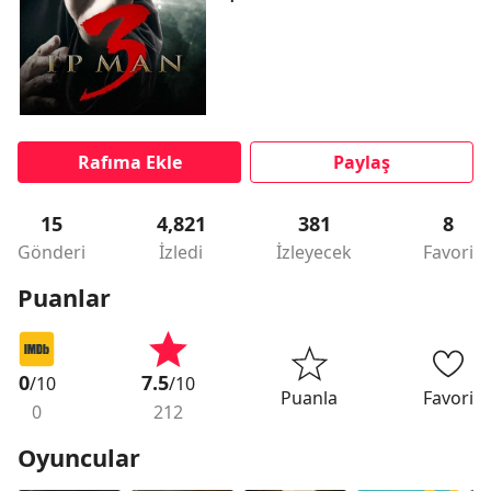
Rafıma Ekle
Paylaş
15
4,821
381
8
Gönderi
İzledi
İzleyecek
Favori
Puanlar
0
7.5
/10
/10
Puanla
Favori
0
212
Oyuncular