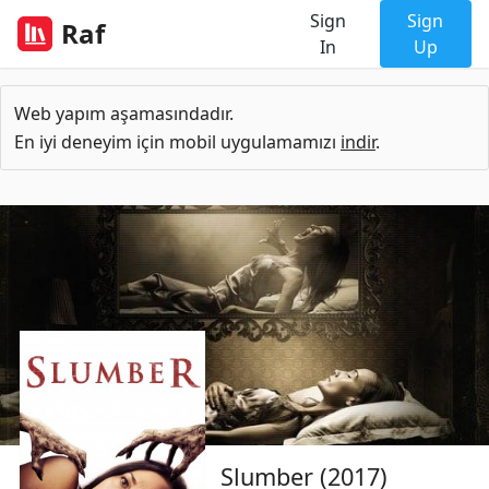
Sign
Sign
Raf
In
Up
Web yapım aşamasındadır.
En iyi deneyim için mobil uygulamamızı
indir
.
Slumber (2017)