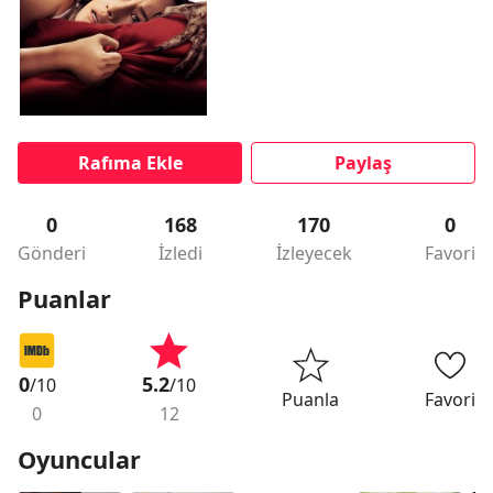
Rafıma Ekle
Paylaş
0
168
170
0
Gönderi
İzledi
İzleyecek
Favori
Puanlar
0
5.2
/10
/10
Puanla
Favori
0
12
Oyuncular