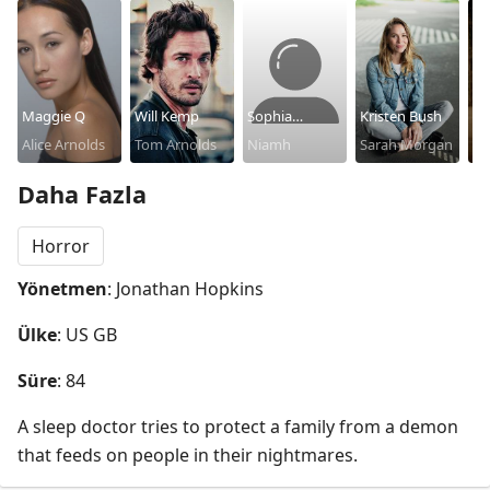
Maggie Q
Will Kemp
Sophia
Kristen Bush
S
Alice Arnolds
Tom Arnolds
Wiseman
Niamh
Sarah Morgan
Tr
Ch
Mo
Daha Fazla
Horror
Yönetmen
: Jonathan Hopkins
Ülke
: US GB
Süre
: 84
A sleep doctor tries to protect a family from a demon 
that feeds on people in their nightmares.