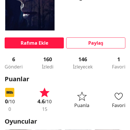
Rafıma Ekle
Paylaş
6
160
146
1
Gönderi
İzledi
İzleyecek
Favori
Puanlar
0
4.6
/10
/10
Puanla
Favori
0
15
Oyuncular