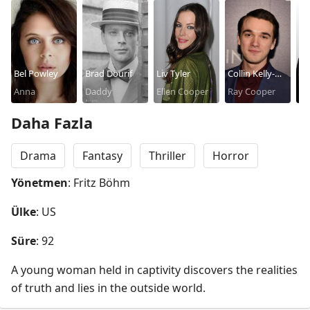
Bel Powley
Brad Dourif
Liv Tyler
Collin Kelly-
Ja
Anna
Daddy
Ellen Cooper
Sordelet
Ray Cooper
Th
Daha Fazla
Drama
Fantasy
Thriller
Horror
Yönetmen
: Fritz Böhm
Ülke
: US
Süre
: 92
A young woman held in captivity discovers the realities 
of truth and lies in the outside world.