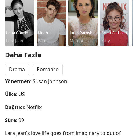
Lana Condor
Noah
Janel Parrish
Anna Cathcart
An
Lara Jean
Centineo
Peter
Margot
Kitty
Ba
Gr
Daha Fazla
Drama
Romance
Yönetmen
: Susan Johnson
Ülke
: US
Dağıtıcı
: Netflix
Süre
: 99
Lara Jean's love life goes from imaginary to out of 