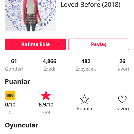
Loved Before (2018)
Rafıma Ekle
Paylaş
61
4,866
482
26
Gönderi
İzledi
İzleyecek
Favori
Puanlar
0
6.9
/10
/10
Puanla
Favori
0
359
Oyuncular