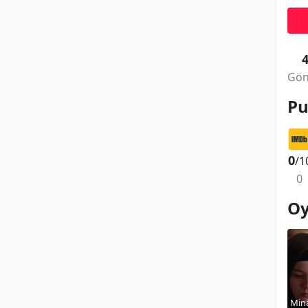
Gön
Pu
0
/1
0
Oy
Min