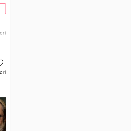
1
ori
ori
r
Selma Ergeç
Nehir Erdoğan
Tugay
Seda