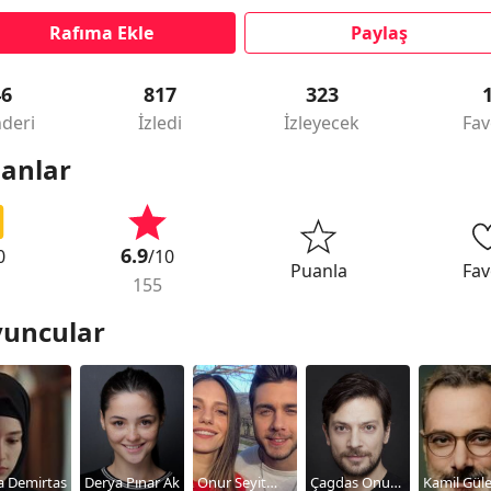
Rafıma Ekle
Paylaş
46
817
323
deri
İzledi
İzleyecek
Fav
anlar
6.9
0
/10
Puanla
Fav
155
uncular
a Demirtas
Derya Pınar Ak
Onur Seyit
Çagdas Onur
Kamil Güle