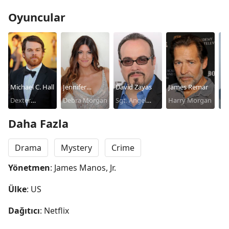
Oyuncular
Michael C. Hall
Jennifer
David Zayas
James Remar
C.
Dexter
Carpenter
Debra Morgan
Sgt. Angel
Harry Morgan
Vi
Morgan
Batista
Daha Fazla
Drama
Mystery
Crime
Yönetmen
: James Manos, Jr.
Ülke
: US
Dağıtıcı
: Netflix