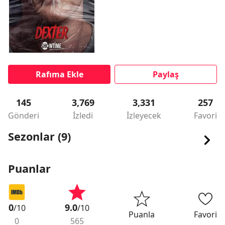
Rafıma Ekle
Paylaş
145
3,769
3,331
257
Gönderi
İzledi
İzleyecek
Favori
Sezonlar (9)
Puanlar
0
9.0
/10
/10
Puanla
Favori
0
565