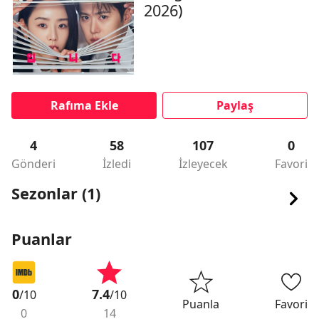
2026)
Rafıma Ekle
Paylaş
4
58
107
0
Gönderi
İzledi
İzleyecek
Favori
Sezonlar (1)
Puanlar
0
7.4
/10
/10
Puanla
Favori
0
14