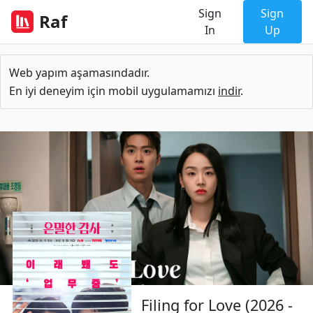
Sign
Sign
Raf
In
Up
Web yapım aşamasındadır.
En iyi deneyim için mobil uygulamamızı
indir
.
Filing for Love (2026 -