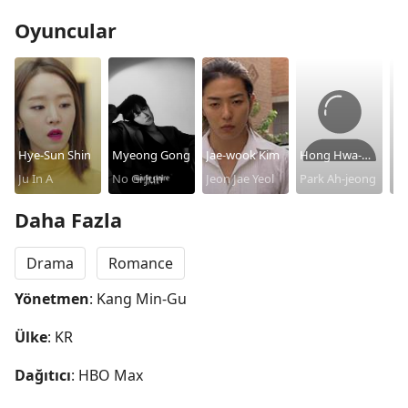
Oyuncular
Hye-Sun Shin
Myeong Gong
Jae-wook Kim
Hong Hwa-
So
Ju In A
No Gi Jun
Jeon Jae Yeol
Yeon
Park Ah-jeong
Bu
Daha Fazla
Drama
Romance
Yönetmen
: Kang Min-Gu
Ülke
: KR
Dağıtıcı
: HBO Max