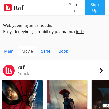
Sign
Sign
Raf
In
Up
Web yapım aşamasındadır.
En iyi deneyim için mobil uygulamamızı
indir
.
Main
Movie
Serie
Book
raf
Popular