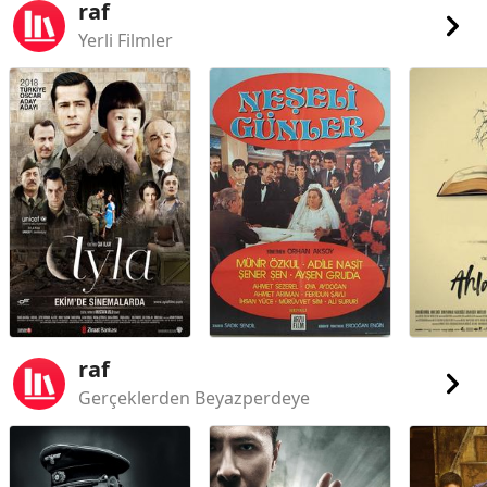
raf
Yerli Filmler
raf
Gerçeklerden Beyazperdeye