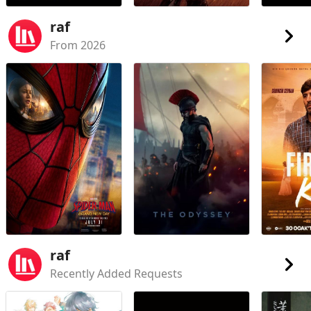
raf
From 2026
raf
Recently Added Requests