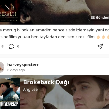
88 Gönder
la moruq bi bok anlamadim bence sizde izlemeyin yani oo
 sinefilim yuuaa ben tayfadan degilseniz rezil film 🖕🏻🖕🏻🖕
8
6
harveyspecterr
6 days ago
Brokeback Dağı
Ang Lee