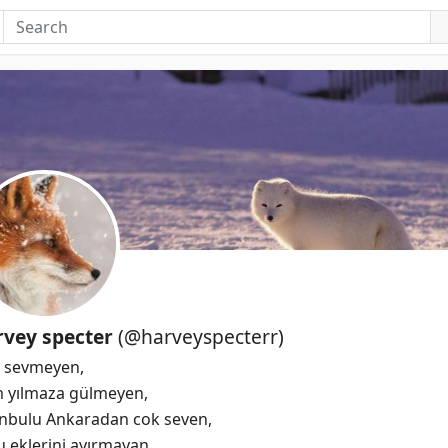
rvey specter
(@harveyspecterr)
i sevmeyen,

 yılmaza gülmeyen,

anbulu Ankaradan cok seven,

 eklerini ayırmayan,
