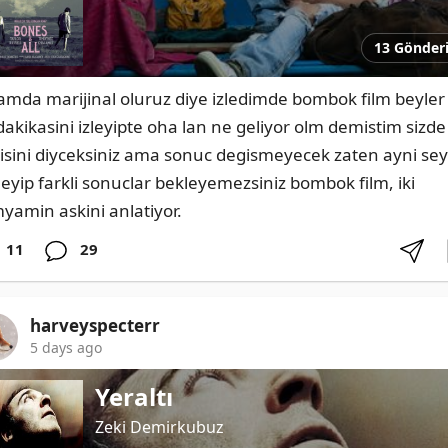
13 Gönder
amda marijinal oluruz diye izledimde bombok film beyler i
dakikasini izleyipte oha lan ne geliyor olm demistim sizde 
isini diyceksiniz ama sonuc degismeyecek zaten ayni seyl
eyip farkli sonuclar bekleyemezsiniz bombok film, iki 
yamin askini anlatiyor.
11
29
harveyspecterr
5 days ago
Yeraltı
Zeki Demirkubuz