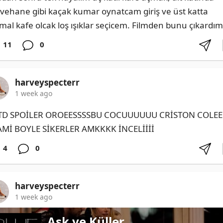
vehane gibi kaçak kumar oynatcam giriş ve üst katta 
mal kafe olcak loş ışıklar seçicem. Filmden bunu çıkardım
11
0
harveyspecterr
1 week ago
D SPOİLER OROEESSSSBU COCUUUUUU CRİSTON COLEEE
Mİ BOYLE SİKERLER AMKKKK İNCELİİİİ
4
0
harveyspecterr
1 week ago
Aşk ve Küller