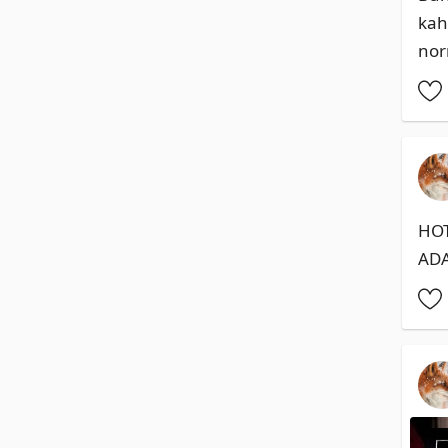
kah
nor
HOT
ADA