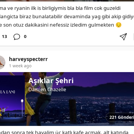
 ve ryanin ilk is birligiymis bla bla film cok guzeldi 
langicta biraz bunalatabilir devaminda yag gibi akip gidiyo
e son otuz dakikasini nefessiz izledim gulmekten 😔
13
0
harveyspecterr
1 week ago
Aşıklar Şehri
Damien Chazelle
221 Gönder
dan sonra tek hayalim üç katlı kafe açmak, alt katında 