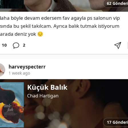
62 Gönder
daha böyle devam edersem fav agayla ps salonun vip 
sında bu şekil takılcam. Ayrıca balık tutmak istiyorum 
arada deniz yok 😔
10
2
harveyspecterr
1 week ago
Küçük Balık
Chad Hartigan
17 Gönder