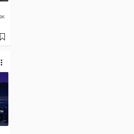
r. 
i