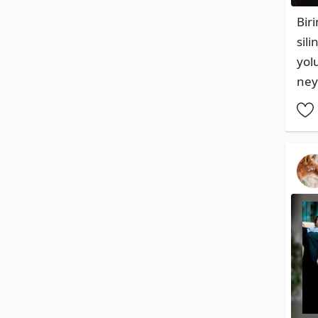
Bir
sil
yol
ney