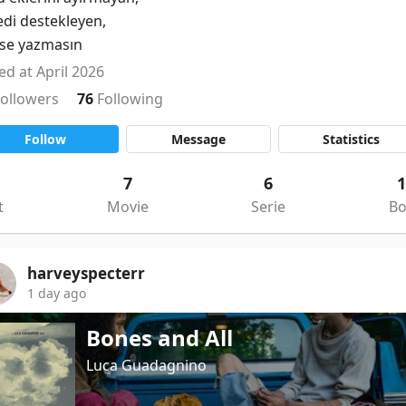
di destekleyen,

se yazmasın
ed at April 2026
Followers
76
Following
Follow
Message
Statistics
7
6
t
Movie
Serie
B
harveyspecterr
1 day ago
Bones and All
Luca Guadagnino