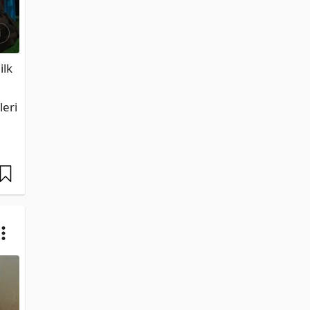
i
lk 
eri 