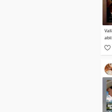
Val
abii