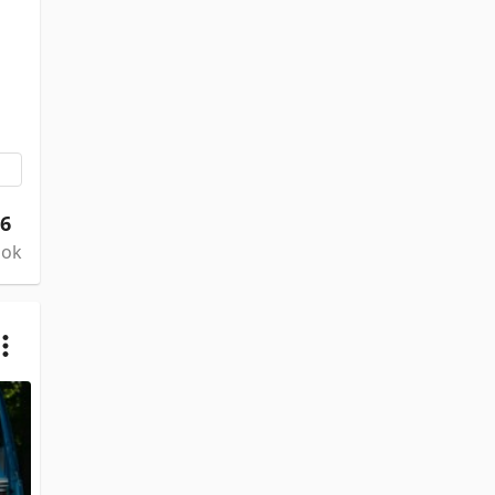
16
ook