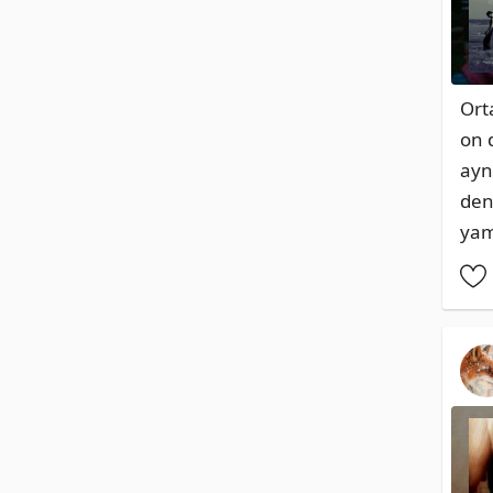
Ort
on 
ayn
den
yam