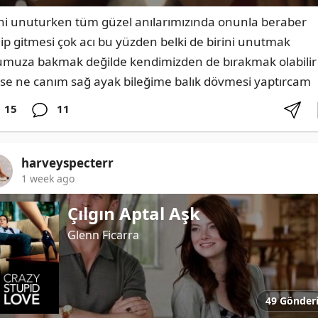
ini unuturken tüm güzel anılarımızında onunla beraber 
inip gitmesi çok acı bu yüzden belki de birini unutmak 
umuza bakmak değilde kendimizden de bırakmak olabilir 
se ne canım sağ ayak bileğime balık dövmesi yaptırcam
15
11
harveyspecterr
1 week ago
Çılgın Aptal Aşk
Glenn Ficarra
49 Gönder