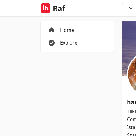
Raf
Home
Explore
ha
Tilk
Cem
İst
Soru