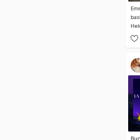
Emma
bas
Hel
Bun