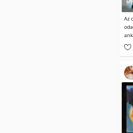
Az 
oda
ank