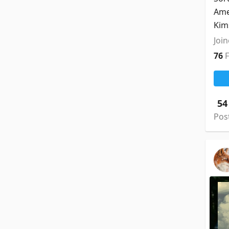
Ame
Kim
Join
76
54
Pos