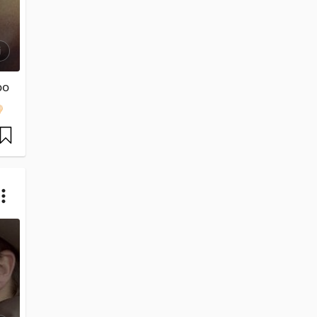
i
o 
🏻