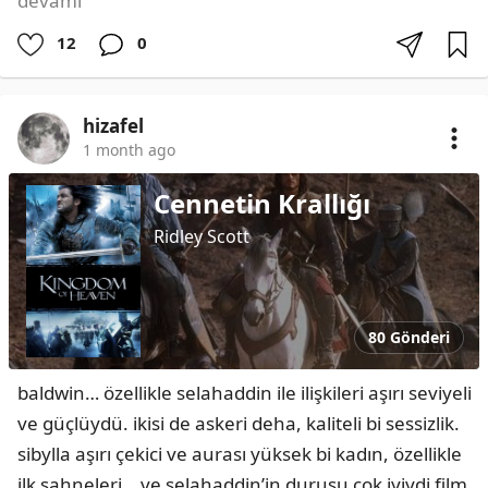
devamı
12
0
hizafel
1 month ago
Cennetin Krallığı
Ridley Scott
80 Gönderi
baldwin… özellikle selahaddin ile ilişkileri aşırı seviyeli 
ve güçlüydü. ikisi de askeri deha, kaliteli bi sessizlik. 
sibylla aşırı çekici ve aurası yüksek bi kadın, özellikle 
ilk sahneleri… ve selahaddin’in duruşu çok iyiydi film 