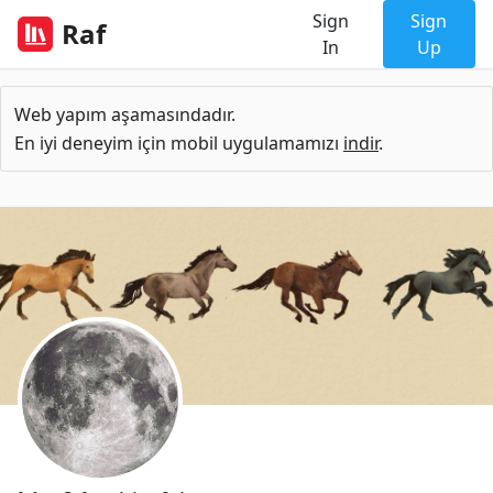
Sign
Sign
Raf
In
Up
Web yapım aşamasındadır.
En iyi deneyim için mobil uygulamamızı
indir
.