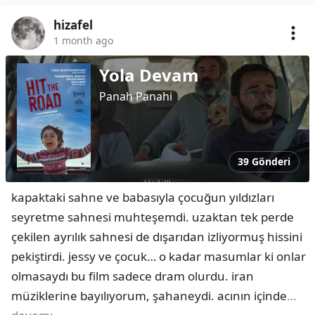
hizafel
1 month ago
Yola Devam
Panah Panahi
39 Gönderi
kapaktaki sahne ve babasıyla çocuğun yıldızları 
seyretme sahnesi muhteşemdi. uzaktan tek perde 
çekilen ayrılık sahnesi de dışarıdan izliyormuş hissini 
pekiştirdi. jessy ve çocuk… o kadar masumlar ki onlar 
olmasaydı bu film sadece dram olurdu. iran 
müziklerine bayılıyorum, şahaneydi. acının içinde
…