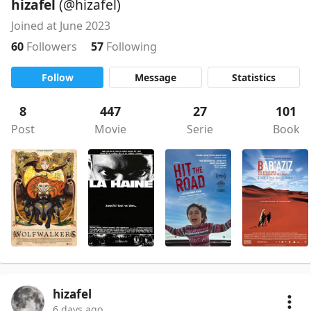
hizafel
(@hizafel)
Joined at June 2023
60
Followers
57
Following
Follow
Message
Statistics
8
447
27
101
Post
Movie
Serie
Book
hizafel
6 days ago