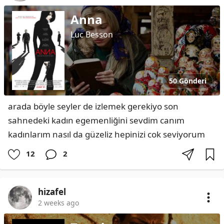
Anna
Luc Besson
50 Gönderi
arada böyle seyler de izlemek gerekiyo son 
sahnedeki kadın egemenliğini sevdim canım 
kadınlarım nasıl da güzeliz hepinizi cok seviyorum
12
2
hizafel
2 weeks ago