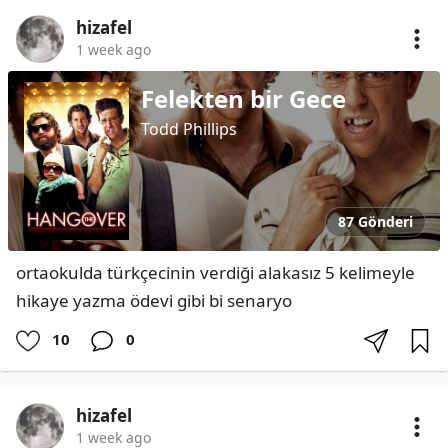
hizafel
1 week ago
Felekten bir Gece
Todd Phillips
87 Gönderi
ortaokulda türkçecinin verdiği alakasız 5 kelimeyle 
hikaye yazma ödevi gibi bi senaryo
10
0
hizafel
1 week ago