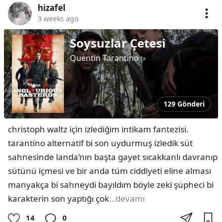
hizafel
3 weeks ago
Soysuzlar Çetesi
Quentin Tarantino
129 Gönderi
christoph waltz için izlediğim intikam fantezisi. 
tarantino alternatif bi son uydurmuş izledik süt 
sahnesinde landa’nın başta gayet sıcakkanlı davranıp 
sütünü içmesi ve bir anda tüm ciddiyeti eline alması 
manyakça bi sahneydi bayıldım böyle zeki şüpheci bi 
karakterin son yaptığı çok
…devamı
14
0