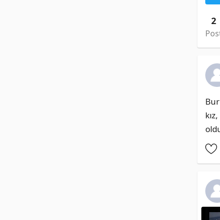
2
Pos
Burd
kız
ol