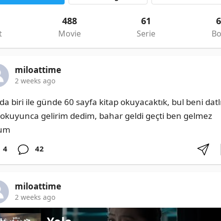
488
61
t
Movie
Serie
B
miloattime
2 weeks ago
a biri ile günde 60 sayfa kitap okuyacaktık, bul beni datlı
, okuyunca gelirim dedim, bahar geldi geçti ben gelmez 
dum
4
42
miloattime
2 weeks ago