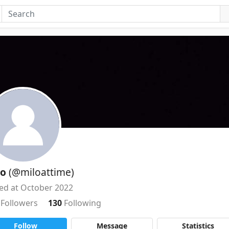
lo
(@miloattime)
ned at October 2022
5
Followers
130
Following
Follow
Message
Statistics