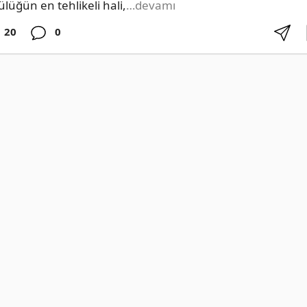
ülüğün en tehlikeli hali,
…devamı
20
0