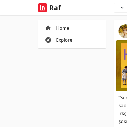
Raf
Home
Explore
“Sen
sad
ırkç
şek