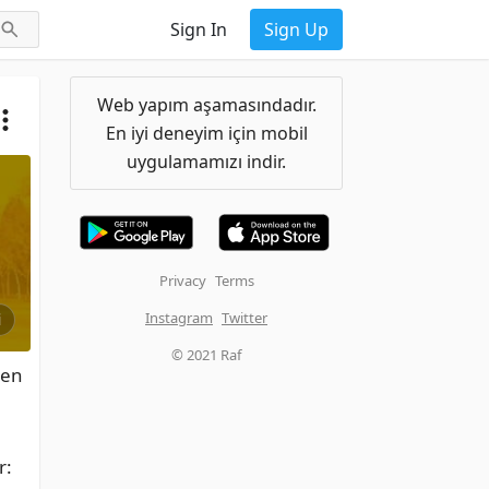
Sign In
Sign Up
Web yapım aşamasındadır.
En iyi deneyim için mobil
uygulamamızı indir.
Privacy
Terms
Instagram
Twitter
i
© 2021 Raf
en 
: 