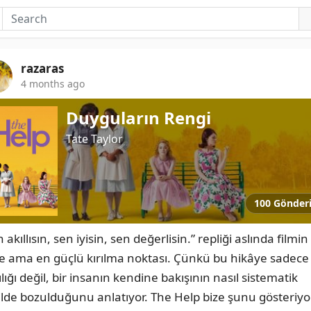
razaras
4 months ago
Duyguların Rengi
Tate Taylor
100 Gönder
 akıllısın, sen iyisin, sen değerlisin.” repliği aslında filmin 
e ama en güçlü kırılma noktası. Çünkü bu hikâye sadece 
ılığı değil, bir insanın kendine bakışının nasıl sistematik 
ilde bozulduğunu anlatıyor. The Help bize şunu gösteriyor