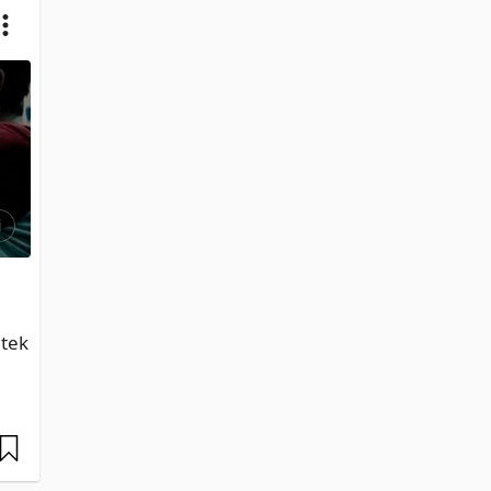
i
tek 