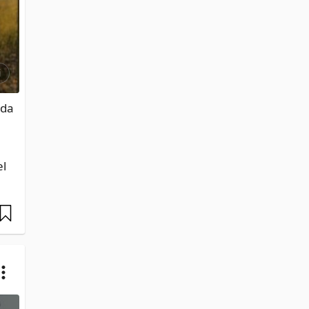
i
da 
l 