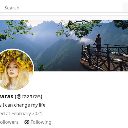
zaras
(@razaras)
y I can change my life
ned at February 2021
Followers
69
Following