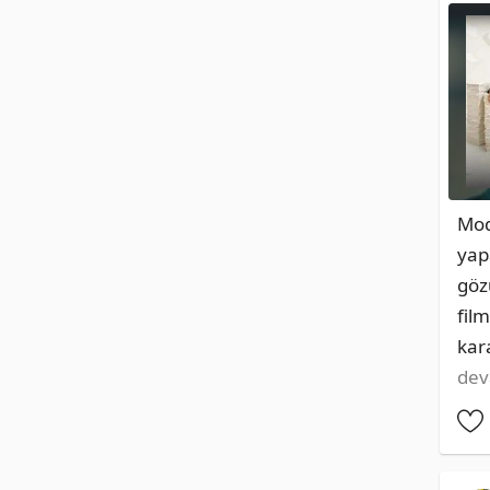
Mod
yap
gözü
fil
kar
dev