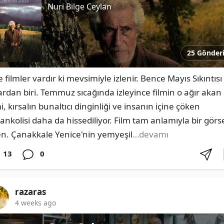
Nuri Bilge Ceylan
25 Gönder
 filmler vardır ki mevsimiyle izlenir. Bence Mayıs Sıkıntısı 
ardan biri. Temmuz sıcağında izleyince filmin o ağır akan 
i, kırsalın bunaltıcı dinginliği ve insanın içine çöken 
ankolisi daha da hissediliyor. Film tam anlamıyla bir görse
en. Çanakkale Yenice'nin yemyeşil
…devamı
13
0
razaras
4 weeks ago