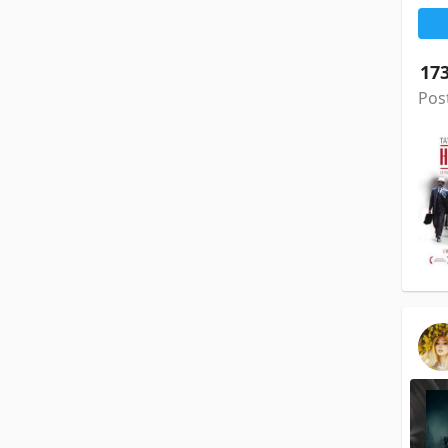
17
Pos