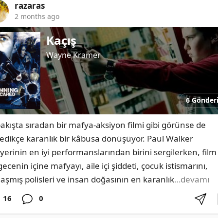
razaras
2 months ago
Kaçış
Wayne Kramer
6 Gönder
 bakışta sıradan bir mafya-aksiyon filmi gibi görünse de 
rledikçe karanlık bir kâbusa dönüşüyor. Paul Walker 
iyerinin en iyi performanslarından birini sergilerken, film 
gecenin içine mafyayı, aile içi şiddeti, çocuk istismarını, 
laşmış polisleri ve insan doğasının en karanlık
…devamı
16
0