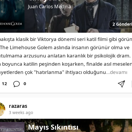
Juan Carlos Medina
2 Gönder
bakışta klasik bir Viktorya dönemi seri katil filmi gibi görün
 The Limehouse Golem aslında insanın görünür olma ve 
tulmama arzusunu anlatan karanlık bir psikolojik dram. 
m boyunca katilin peşinden koşarken, finalde asıl meselen
ayetlerden çok "hatırlanma" ihtiyacı olduğunu
…devamı
12
0
razaras
3 weeks ago
Mayıs Sıkıntısı