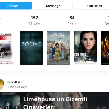
Follow
Message
Statistics
3
152
34
t
Movie
Serie
B
razaras
2 weeks ago
Limehouse'un Gizemli
Cinayetleri