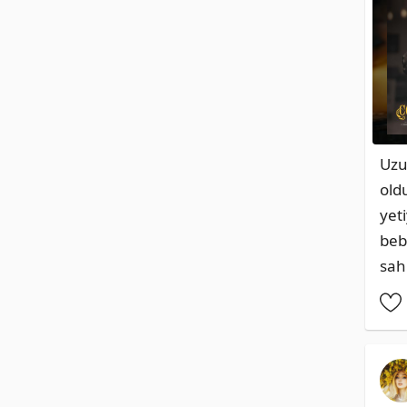
Uzu
oldu
yet
beb
sah