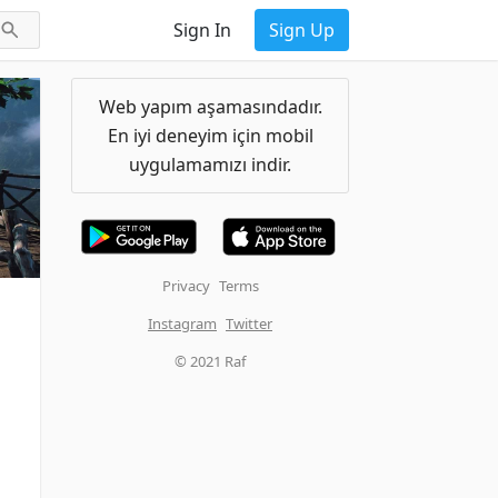
Sign In
Sign Up
Web yapım aşamasındadır.
En iyi deneyim için mobil
uygulamamızı indir.
Privacy
Terms
Instagram
Twitter
© 2021 Raf