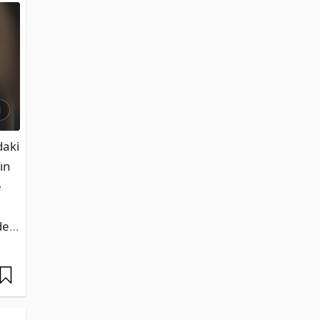
i
aki 
n 
 
de
…