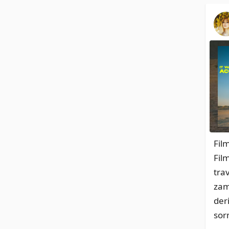
Film
Fil
tra
zam
der
sor