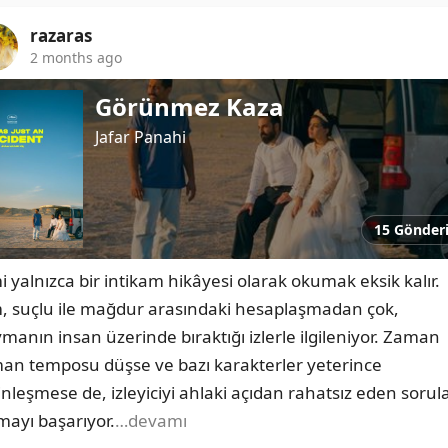
razaras
2 months ago
Görünmez Kaza
Jafar Panahi
15 Gönder
i yalnızca bir intikam hikâyesi olarak okumak eksik kalır. 
m, suçlu ile mağdur arasındaki hesaplaşmadan çok, 
vmanın insan üzerinde bıraktığı izlerle ilgileniyor. Zaman 
an temposu düşse ve bazı karakterler yeterince 
inleşmese de, izleyiciyi ahlaki açıdan rahatsız eden sorula
mayı başarıyor.
…devamı