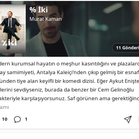
% İki
Murat Kaman
11 Gönder
ern kurumsal hayatın o meşhur kasıntılığını ve plazalard
ay samimiyeti, Antalya Kaleiçi'nden çıkıp gelmiş bir esnafı
nden tiye alan keyifli bir komedi dizisi. Eğer Aykut Enişte
mlerini sevdiyseniz, burada da benzer bir Cem Gelinoğlu 
akteriyle karşılaşıyorsunuz. Saf görünen ama gerektiğin
amı
10
1