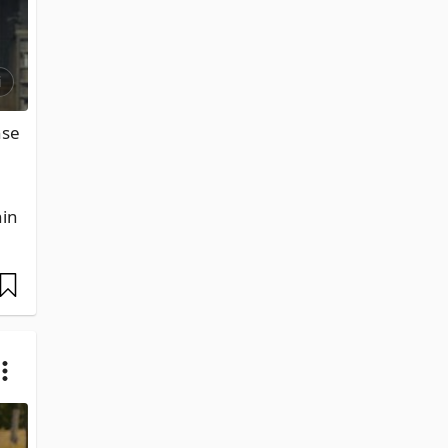
i
se 
in 