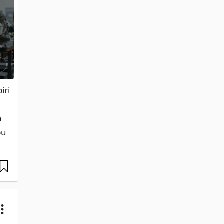
i
ri 
 
u 