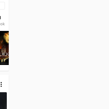
1
ook