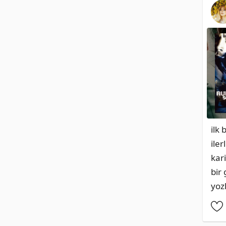
ilk
ile
kar
bir 
yoz