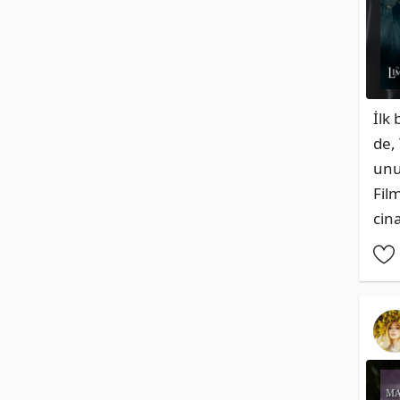
İlk 
de,
unu
Fil
cin