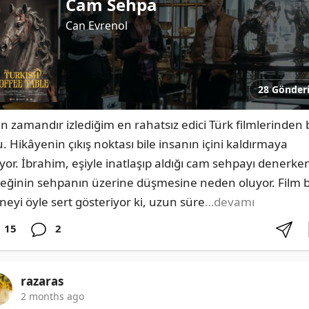
Cam Sehpa
Can Evrenol
28 Gönder
n zamandır izlediğim en rahatsız edici Türk filmlerinden bi
. Hikâyenin çıkış noktası bile insanın içini kaldırmaya 
iyor. İbrahim, eşiyle inatlaşıp aldığı cam sehpayı denerken
eğinin sehpanın üzerine düşmesine neden oluyor. Film b
neyi öyle sert gösteriyor ki, uzun süre
…devamı
15
2
razaras
2 months ago