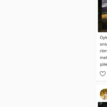
Öyle
onl
ritm
mel
şöl