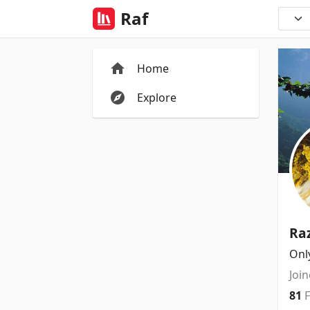
Raf
Home
Explore
Ra
Onl
Joi
81