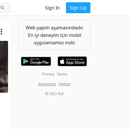
Sign In
Sign Up
Web yapım aşamasındadır.
En iyi deneyim için mobil
uygulamamızı indir.
Privacy
Terms
Instagram
Twitter
i
© 2021 Raf