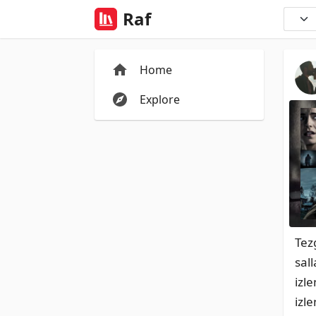
Raf
Home
Explore
Tez
sal
izl
izl