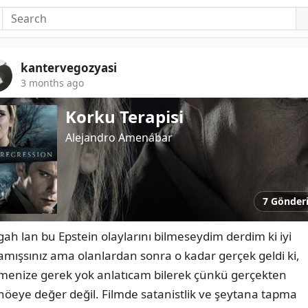
kantervegozyasi
3 months ago
Korku Terapisi
Alejandro Amenábar
7 Gönder
gah lan bu Epstein olaylarını bilmeseydim derdim ki iyi 
lamışsınız ama olanlardan sonra o kadar gerçek geldi ki, 
emenize gerek yok anlatıcam bilerek çünkü gerçekten 
enöeye değer değil. Filmde satanistlik ve şeytana tapma 