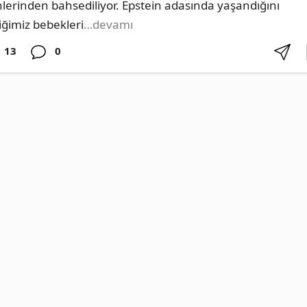
nlerinden bahsediliyor. Epstein adasında yaşandığını 
diğimiz bebekleri
…devamı
13
0