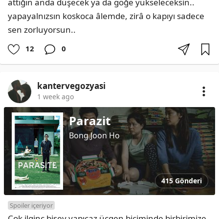
attığın anda düşecek ya da göğe yükseleceksin.. 
yapayalnızsın koskoca âlemde, zirâ o kapıyı sadece 
sen zorluyorsun..
12
0
kantervegozyasi
1 week ago
Parazit
Bong Joon Ho
415 Gönderi
Spoiler içeriyor
Çok ilginç bişey yapıcaz üçgen biçiminde birbirimize 