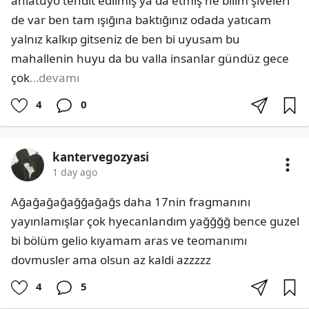
anlatuyo tehdit edilmiş ya da etmiş ne bilim şiveleri 
de var ben tam ışığına baktığınız odada yatıcam 
yalnız kalkıp gitseniz de ben bi uyusam bu 
mahallenin huyu da bu valla insanlar gündüz gece 
çok
…devamı
4
0
kantervegozyasi
1 day ago
Ağağağağağğağağs daha 17nin fragmanını 
yayınlamışlar çok hyecanlandım yağğğğ bence guzel 
bi bölüm gelio kıyamam aras ve teomanımı 
dovmusler ama olsun az kaldi azzzzz
4
5