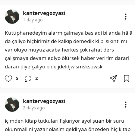
kantervegozyasi
1 day ago
Kütüphanedeyim alarm çalmaya basladi bi anda hâlâ 
da çaliyo hiçbirimiz de kalkıp demedik ki bi sıkıntı mı 
var ölüyo muyuz acaba herkes çok rahat ders 
çalışmaya devam ediyo ölürsek haber veririm darari 
darari diye çalıyo bide jdeldjwlsmsksöwsk
5
2
kantervegozyasi
2 days ago
içimden kitap tutkuları fışkırıyor ayol şuan bir sürü 
okunmali ni yazar olasim geldi yaa önceden hiç kitap 