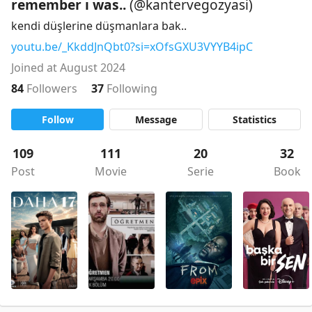
remember ı was..
(@kantervegozyasi)
kendi düşlerine düşmanlara bak..
youtu.be/_KkddJnQbt0?si=xOfsGXU3VYYB4ipC
Joined at August 2024
84
Followers
37
Following
Follow
Message
Statistics
109
111
20
32
Post
Movie
Serie
Book