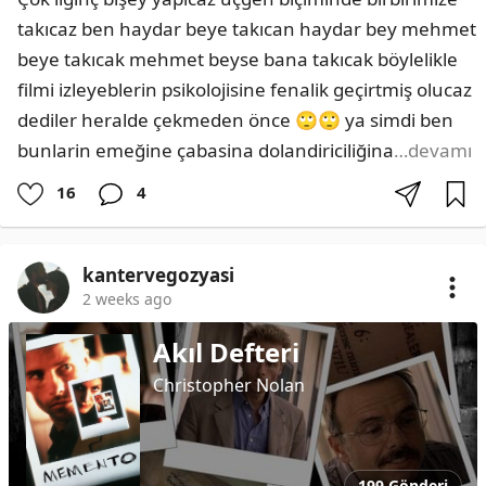
takıcaz ben haydar beye takıcan haydar bey mehmet 
beye takıcak mehmet beyse bana takıcak böylelikle 
filmi izleyeblerin psikolojisine fenalik geçirtmiş olucaz 
dediler heralde çekmeden önce 🙄🙄 ya simdi ben 
bunlarin emeğine çabasina dolandiriciliğina
…devamı
16
4
kantervegozyasi
2 weeks ago
Akıl Defteri
Christopher Nolan
199 Gönderi