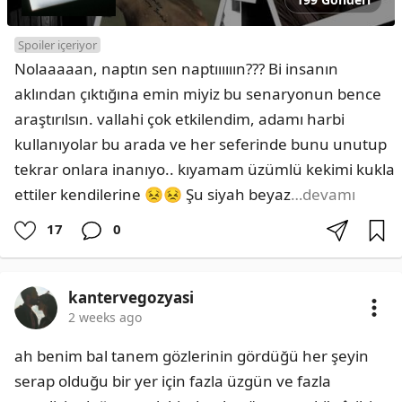
Spoiler içeriyor
Nolaaaaan, naptın sen naptıııııın??? Bi insanın 
aklından çıktığına emin miyiz bu senaryonun bence 
araştırılsın. vallahi çok etkilendim, adamı harbi 
kullanıyolar bu arada ve her seferinde bunu unutup 
tekrar onlara inanıyo.. kıyamam üzümlü kekimi kukla 
ettiler kendilerine 😣😣 Şu siyah beyaz
…devamı
17
0
kantervegozyasi
2 weeks ago
ah benim bal tanem gözlerinin gördüğü her şeyin 
serap olduğu bir yer için fazla üzgün ve fazla 