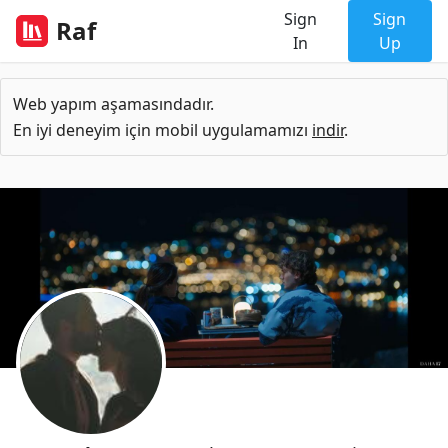
Sign
Sign
Raf
In
Up
Web yapım aşamasındadır.
En iyi deneyim için mobil uygulamamızı
indir
.