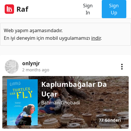
Sign
Sign
Raf
In
Up
Web yapım aşamasındadır.
En iyi deneyim için mobil uygulamamızı
indir
.
onlynjr
2 months ago
Kaplumbağalar Da
Uçar
Bahman Ghobadi
77 Gönderi