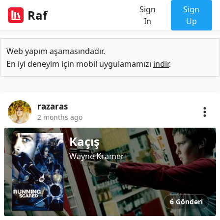
Sign
Sign
Raf
In
Up
Web yapım aşamasındadır.
En iyi deneyim için mobil uygulamamızı
indir
.
razaras
2 months ago
Kaçış
Wayne Kramer
6 Gönderi