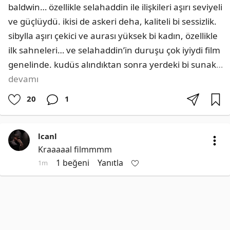
baldwin… özellikle selahaddin ile ilişkileri aşırı seviyeli 
ve güçlüydü. ikisi de askeri deha, kaliteli bi sessizlik. 
sibylla aşırı çekici ve aurası yüksek bi kadın, özellikle 
ilk sahneleri… ve selahaddin’in duruşu çok iyiydi film 
genelinde. kudüs alındıktan sonra yerdeki bi sunak
…
devamı
20
1
lcanl
Kraaaaal filmmmm
1 beğeni
Yanıtla
1m