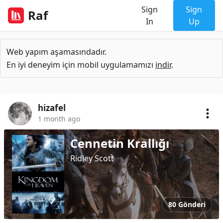
Sign
Sign
Raf
In
Up
Web yapım aşamasındadır.
En iyi deneyim için mobil uygulamamızı
indir
.
hizafel
1 month ago
Cennetin Krallığı
Ridley Scott
80 Gönderi