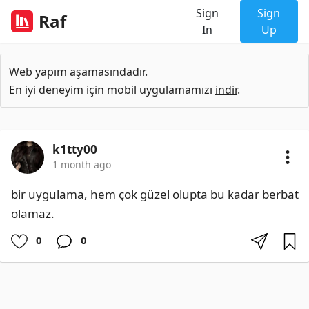
Sign
Sign
Raf
In
Up
Web yapım aşamasındadır.
En iyi deneyim için mobil uygulamamızı
indir
.
k1tty00
1 month ago
bir uygulama, hem çok güzel olupta bu kadar berbat 
olamaz.
0
0