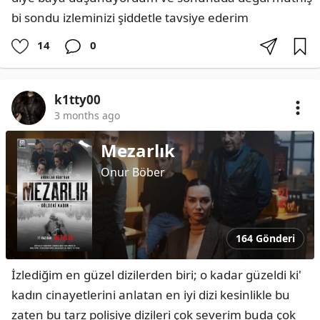
bi sondu izleminizi şiddetle tavsiye ederim
14
0
k1tty00
3 months ago
Mezarlık
Onur Böber
164 Gönderi
İzlediğim en güzel dizilerden biri; o kadar güzeldi ki' 
kadın cinayetlerini anlatan en iyi dizi kesinlikle bu 
zaten bu tarz polisiye dizileri çok severim buda çok 