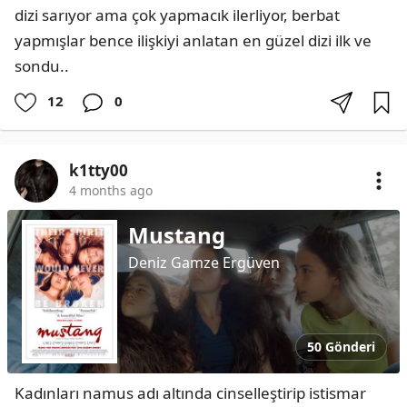
dizi sarıyor ama çok yapmacık ilerliyor, berbat 
yapmışlar bence ilişkiyi anlatan en güzel dizi ilk ve 
sondu..
12
0
k1tty00
4 months ago
Mustang
Deniz Gamze Ergüven
50 Gönderi
Kadınları namus adı altında cinselleştirip istismar 