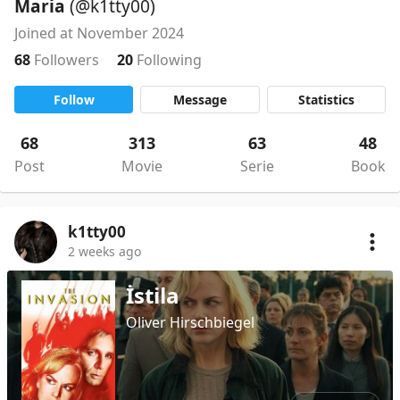
Maria
(@k1tty00)
Joined at November 2024
68
Followers
20
Following
Follow
Message
Statistics
68
313
63
48
Post
Movie
Serie
Book
k1tty00
2 weeks ago
İstila
Oliver Hirschbiegel