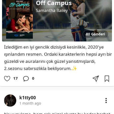
Off Campus
Samantha Bailey
80 Gönderi
İzlediğim en iyi genclik dizisiydi kesinlikle, 2020'ye 
ışınlandım resmen. Ordaki karakterlerin hepsi ayrı bir 
güzeldi ve auralarını çok güzel yansıtmışlardı, 
2.sezonu sabırsızlıkla bekliyorum.✨️
17
0
k1tty00
1 month ago