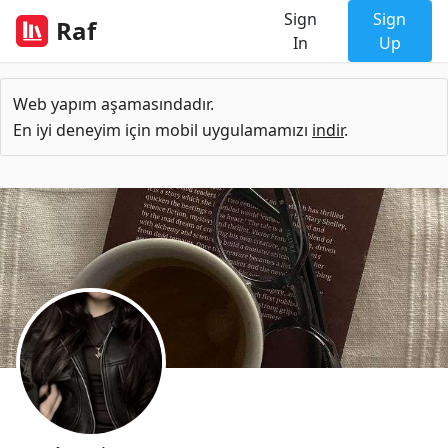
Sign
Sign
Raf
In
Up
Web yapım aşamasındadır.
En iyi deneyim için mobil uygulamamızı
indir
.