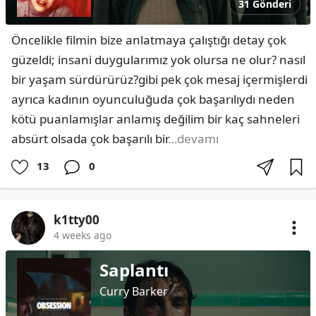
31 Gönderi
Öncelikle filmin bize anlatmaya çalıştığı detay çok 
güzeldi; insani duygularımız yok olursa ne olur? nasıl 
bir yaşam sürdürürüz?gibi pek çok mesaj içermişlerdi 
ayrıca kadının oyunculuğuda çok başarılıydı neden 
kötü puanlamışlar anlamış değilim bir kaç sahneleri 
absürt olsada çok başarılı bir
…devamı
13
0
k1tty00
4 weeks ago
Saplantı
Curry Barker