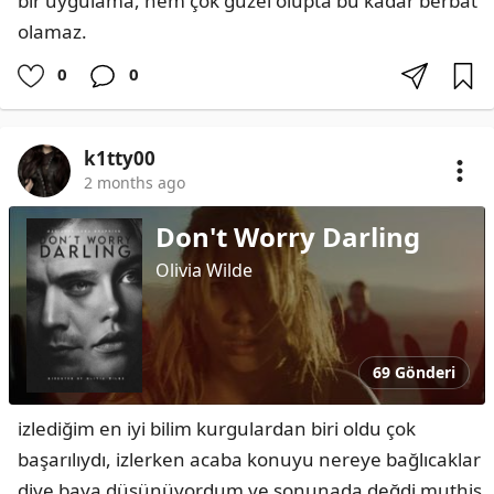
bir uygulama, hem çok güzel olupta bu kadar berbat 
olamaz.
0
0
k1tty00
2 months ago
Don't Worry Darling
Olivia Wilde
69 Gönderi
izlediğim en iyi bilim kurgulardan biri oldu çok 
başarılıydı, izlerken acaba konuyu nereye bağlıcaklar 
diye baya düşünüyordum ve sonunada değdi muthiş 