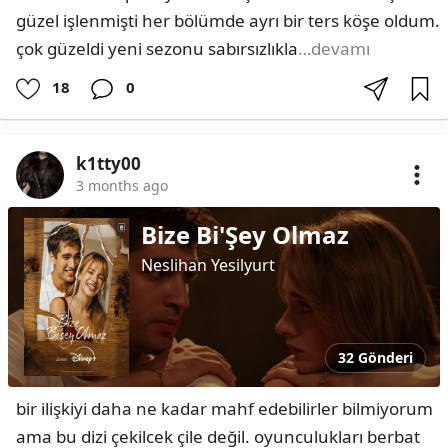
güzel işlenmişti her bölümde ayrı bir ters köşe oldum. 
çok güzeldi yeni sezonu sabırsızlıkla
…devamı
18
0
k1tty00
3 months ago
Bize Bi'Şey Olmaz
Neslihan Yesilyurt
32 Gönderi
bir ilişkiyi daha ne kadar mahf edebilirler bilmiyorum 
ama bu dizi çekilcek çile değil. oyunculukları berbat 