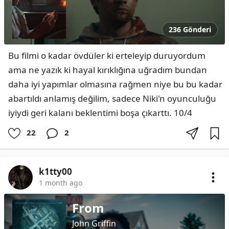
236 Gönderi
Bu filmi o kadar övdüler ki erteleyip duruyordum 
ama ne yazık ki hayal kırıklığına uğradım bundan 
daha iyi yapımlar olmasına rağmen niye bu bu kadar 
abartıldı anlamış değilim, sadece Niki'n oyunculuğu 
iyiydi geri kalanı beklentimi boşa çıkarttı. 10/4
22
2
k1tty00
1 month ago
From
John Griffin