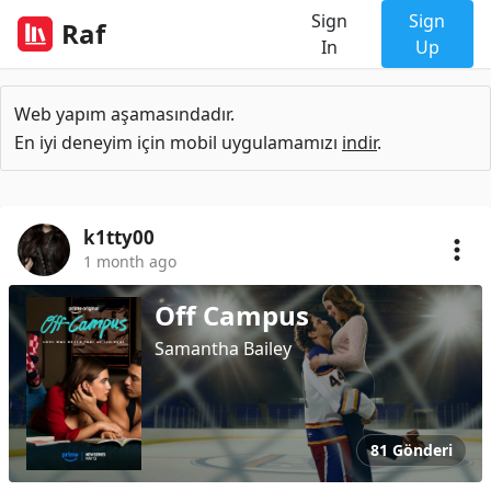
Sign
Sign
Raf
In
Up
Web yapım aşamasındadır.
En iyi deneyim için mobil uygulamamızı
indir
.
k1tty00
1 month ago
Off Campus
Samantha Bailey
81 Gönderi