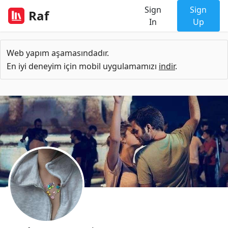
Sign
Sign
Raf
In
Up
Web yapım aşamasındadır.
En iyi deneyim için mobil uygulamamızı
indir
.