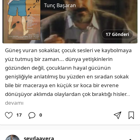
Tunç Başaran
17 Gönderi
Güneş vuran sokaklar, çocuk sesleri ve kaybolmaya 
yüz tutmuş bir zaman... dünya yetişkinlerin 
gözünden değil, çocukların hayal gücünün 
genişliğiyle anlatılmış bu yüzden en sıradan sokak 
bile bir maceraya en küçük sır koca bir evrene 
dönüşüyor aklımda olaylardan çok bıraktığı hisler
…
devamı
17
0
sevdaavera