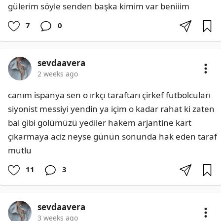
gülerim söyle senden başka kimim var beniiim
7
0
sevdaavera
2 weeks ago
canım ispanya sen o ırkçı taraftarı çirkef futbolcuları 
siyonist messiyi yendin ya içim o kadar rahat ki zaten 
bal gibi golümüzü yediler hakem arjantine kart 
çıkarmaya aciz neyse günün sonunda hak eden taraf 
mutlu
11
3
sevdaavera
3 weeks ago