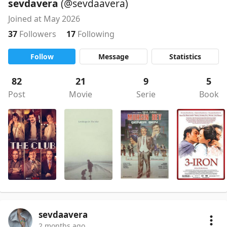
sevdavera
(@sevdaavera)
Joined at May 2026
37
Followers
17
Following
Follow
Message
Statistics
82
21
9
5
Post
Movie
Serie
Book
sevdaavera
2 months ago