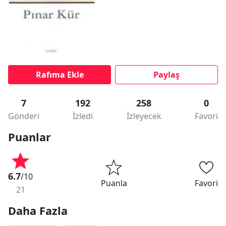
Rafıma Ekle
Paylaş
7
192
258
0
Gönderi
İzledi
İzleyecek
Favori
Puanlar
6.7
/10
Puanla
Favori
21
Daha Fazla