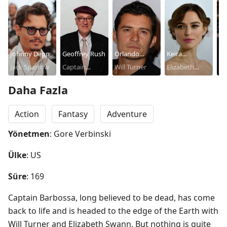
Johnny Depp
Geoffrey Rush
Orlando
Keira
Ja
Jack Sparrow
Captain
Bloom
Will Turner
Knightley
Elizabeth
Da
No
Hector
Swann
Daha Fazla
Barbossa
Action
Fantasy
Adventure
Yönetmen
: Gore Verbinski
Ülke
: US
Süre
: 169
Captain Barbossa, long believed to be dead, has come 
back to life and is headed to the edge of the Earth with 
Will Turner and Elizabeth Swann. But nothing is quite 