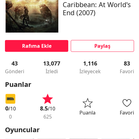
Caribbean: At World's
End (2007)
Rafıma Ekle
Paylaş
43
13,077
1,116
83
Gönderi
İzledi
İzleyecek
Favori
Puanlar
0
8.5
/10
/10
Puanla
Favori
0
625
Oyuncular