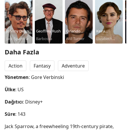
Johnny Depp
Geoffrey Rush
Orlando
Keira
Ja
Jack Sparrow
Barbossa
Bloom
Will Turner
Knightley
Elizabeth
Da
No
Swann
Daha Fazla
Action
Fantasy
Adventure
Yönetmen
: Gore Verbinski
Ülke
: US
Dağıtıcı
: Disney+
Süre
: 143
Jack Sparrow, a freewheeling 19th-century pirate, 