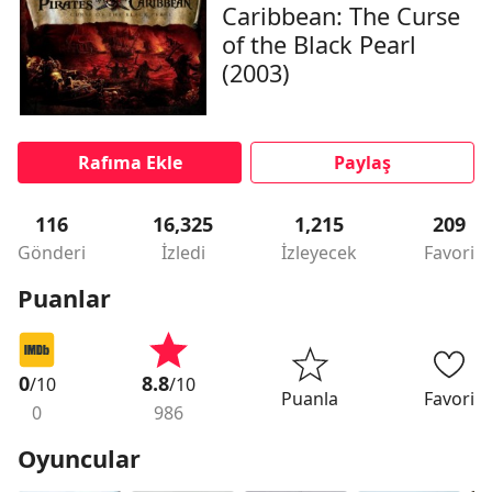
Caribbean: The Curse
of the Black Pearl
(2003)
Rafıma Ekle
Paylaş
116
16,325
1,215
209
Gönderi
İzledi
İzleyecek
Favori
Puanlar
0
8.8
/10
/10
Puanla
Favori
0
986
Oyuncular